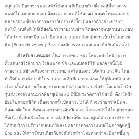
จมูกแล้ว มีอาการรุนแรงทำให้หมดสติเฉียบพลัน ซึ่งกรณีนี้ทางการ
แพทย์ไม่เคยพบมาก่อน จึงคาดว่ายาเคที่ใช้อาจเป็นสูตรใหม่ผสมสาร
หลายอย่าง ซึ่งจากการตรวจวิเคราะห์เบื้องต้นจากตัวอย่างยาของ
คนไข้ พบสิ่งที่ใกล้เคียงกับการรายงานข่าว โดยตรวจพบส่วนประกอบ
ได้แก่ สารเคตามีน เฮโรอีน และยานอนหลับกลุ่มสารเบ็นโซไดอาเซ
พีน (Benzodiazepine) ซึ่งจะต้องมีการตรวจสอบและยืนยันกันต่อไป
สำหรับยาเคนมผง
เป็นสารเสพติดชนิดใหม่จะทำให้มีอาการ
ตั้งแต่หายใจลำบาก ใจสั่นมาก ชัก และหมดสติได้ นอกจากนี้ยังมี
รายงานผลข้างเคียงจากการเสพยาเคในฮ่องกง ไต้หวัน และจีน โดย
ทำให้มีความผิดปกติในระบบทางเดินปัสสาวะ ส่งผลให้ผู้ที่เสพมีปัญหา
เรื่องกลั้นปัสสาวะไม่อยู่ กระเพาะปัสสาวะอักเสบเรื้อรัง โดยพบเด็กวัย
รุ่นฮ่องกงจำนวนมากที่อายุเพียง 20 ปีที่มีประวัติการใช้ยานี้ ต้องใส่ผ้า
อ้อมไปตลอดชีวิต เนื่องจากกลั้นปัสสาวะไม่ได้ ถ้าจะรักษาจำเป็นจะ
ต้องผ่าตัดใหญ่เพื่อซ่อมแซมทางเดินปัสสาวะโดยเอาลำไส้ใหญ่มาซ่อม
ซึ่งเรื่องนี้เป็นเรื่องใหญ่มาก เมื่อสัปดาห์ที่ผ่านมาศูนย์พิษวิทยาศิริราช
ได้รับบริการปรึกษากับแพทย์และบุคลากรทางการแพทย์ในการดูแลผู้
ป่วย และให้การรักษาเกี่ยวกับกรณีดังกล่าวโดยคาดว่าจะมีมากขึ้น ๆ