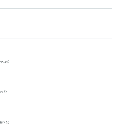
ป
ารเคมี
หลัง
ันหลัง