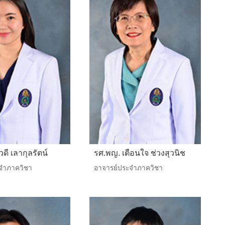
ดี เลากุลรัตน์
รศ.พญ. เตือนใจ ช่วงสุวนิช
จำภาควิชา
อาจารย์ประจำภาควิชา