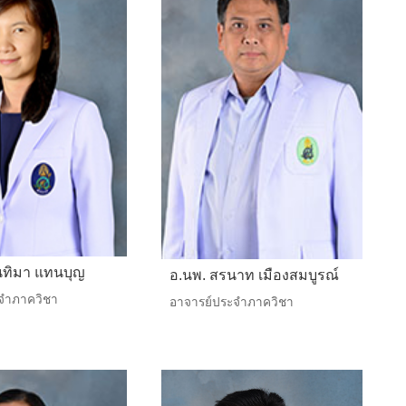
นทิมา แทนบุญ
อ.นพ. สรนาท เมืองสมบูรณ์
จำภาควิชา
อาจารย์ประจำภาควิชา