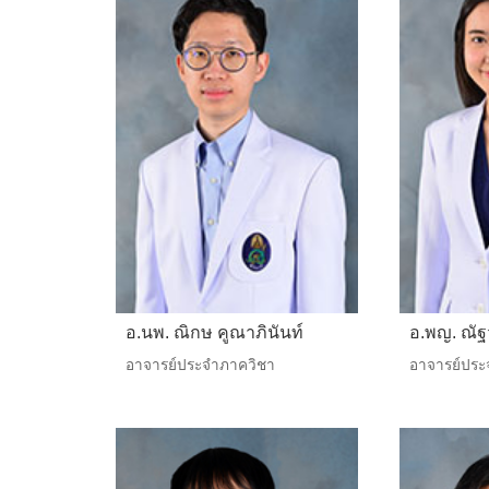
อ.นพ. ณิกษ คูณาภินันท์
อ.พญ. ณัฐว
อาจารย์ประจำภาควิชา
อาจารย์ประ