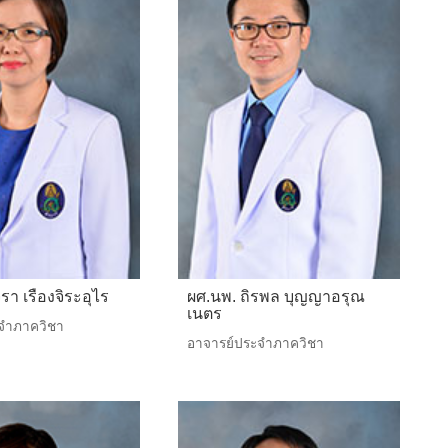
ิรา เรืองจิระอุไร
ผศ.นพ. ถิรพล บุญญาอรุณ
เนตร
จำภาควิชา
อาจารย์ประจำภาควิชา