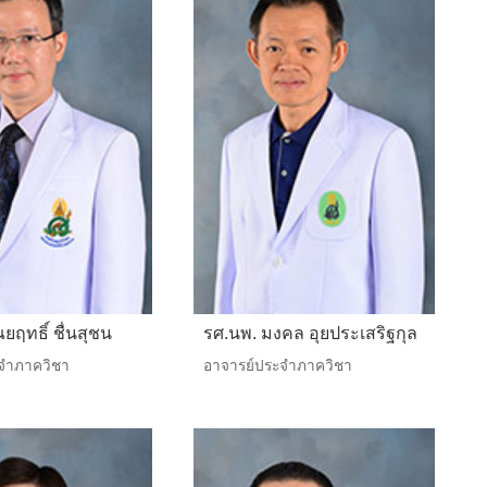
ยฤทธิ์ ชื่นสุชน
รศ.นพ. มงคล อุยประเสริฐกุล
จำภาควิชา
อาจารย์ประจำภาควิชา