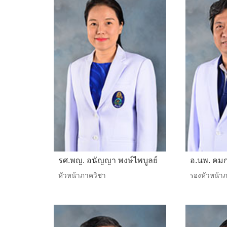
รศ.พญ. อนัญญา พงษ์ไพบูลย์
อ.นพ. คมก
หัวหน้าภาควิชา
รองหัวหน้า