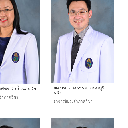
ผศ.นพ. ตวงธรรม เอนกภูริ
ัชร วิกกี้ เฉลิมวัย
ธนัง
จำภาควิชา
อาจารย์ประจำภาควิชา