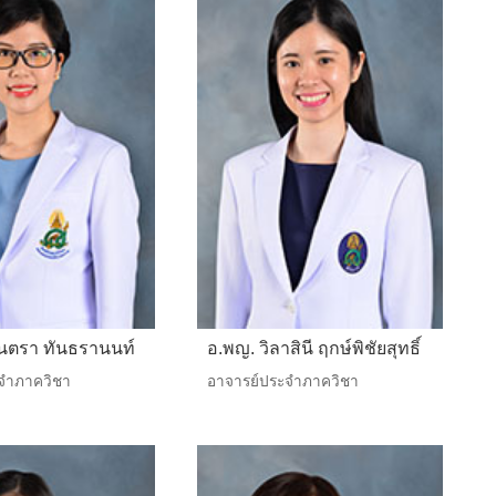
ินตรา ทันธรานนท์
อ.พญ. วิลาสินี ฤกษ์พิชัยสุทธิ์
จำภาควิชา
อาจารย์ประจำภาควิชา