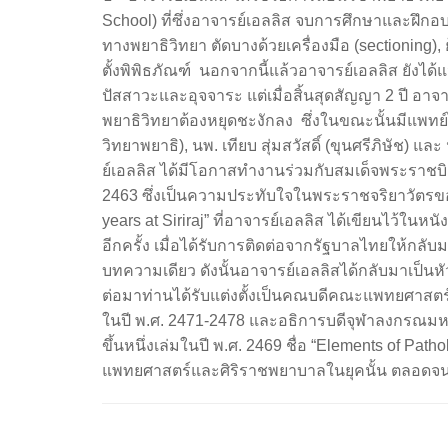
School) ที่ซึ่งอาจารย์เอลลิส จบการศึกษาและฝึ
ทางพยาธิวิทยา ตัดบางด้วยเครื่องมือ (sectioning),
ตั้งพิพิธภัณฑ์ นอกจากนี้แล้วอาจารย์เอลลิส ยังได
ปัสสาวะและอุจจาระ แต่เมื่อสิ้นสุดสัญญา 2 ปี อา
พยาธิวิทยาต้องหยุดชะงักลง ซึ่งในขณะนั้นมีแพทย์ไท
วิทยาพยาธิ), นพ. เทียบ สุ่มสวัสดิ์ (ขุนศรีภิษัช)
ย์เอลลิส ได้มีโอกาสทำงานร่วมกับสมเด็จพระราชบิดา
2463 ซึ่งเป็นความประทับใจในพระราชจริยาวัตรข
years at Siriraj” ที่อาจารย์เอลลิส ได้เขียนไว้ในห
อีกครั้ง เมื่อได้รับการติดต่อจากรัฐบาลไทยให้กลั
บทความเดียว ดังนั้นอาจารย์เอลลิสได้กลับมาเป็นหั
ต่อมาท่านได้รับแต่งตั้งเป็นคณบดีคณะแพทยศาสต
ในปี พ.ศ. 2471-2478 และอธิการบดีจุฬาลงกรณมหา
ขึ้นหนึ่งเล่มในปี พ.ศ. 2469 ชื่อ “Elements of Path
แพทยศาสตร์และศิริราชพยาบาลในยุคนั้น ตลอดจน