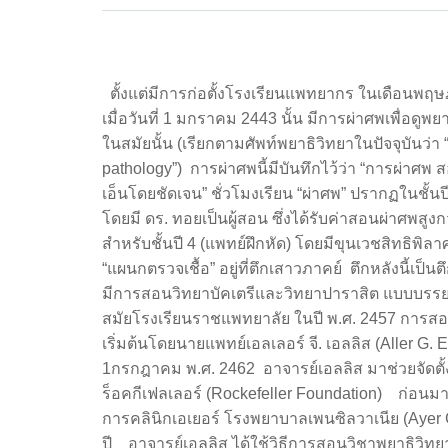
ตั้งแต่มีการก่อตั้งโรงเรียนแพทยากร ในเดือนพฤ
เมื่อวันที่ 1 มกราคม 2443 นั้น มีการผ่าศพเพื่อดู
ในสมัยนั้น (เรียกตามศัพท์พยาธิวิทยาในปัจจุบันว่า “
pathology”) การผ่าศพนี้มีบันทึกไว้ว่า “การผ่าศพ ส
เอ็นโดยชัดเจน” ชั่วโมงเรียน “ผ่าศพ” ปรากฏในชั้น
โดยมี ดร. ทอยเป็นผู้สอน ซึ่งได้รับค่าสอนผ่าศพสู
สำหรับชั้นปี 4 (แพทย์ฝึกหัด) โดยมีขุนเวชสิทธิพิล
“แผนกตรวจเชื้อ” อยู่ที่ตึกเสาวภาคย์ ตึกหลังนี้เป็นต
มีการสอนวิทยาบัคเตรีและวิทยาปาราสิต แบบบรรยา
สมัยโรงเรียนราชแพทยาลัย ในปี พ.ศ. 2457 การสอ
เริ่มต้นโดยนายแพทย์เอลเลอร์ จี. เอลลิส (Aller G. E
1กรกฎาคม พ.ศ. 2462 อาจารย์เอลลิส มาช่วยจัดตั
ร็อคกีเฟลเลอร์ (Rockefeller Foundation) ก่อนมา
การคลินิกเอเยอร์ โรงพยาบาลเพนซิลวาเนีย (Ayer Cl
ปี อาจารย์เอลลิส ได้ใช้วิธีการสอนวิชาพยาธิวิท