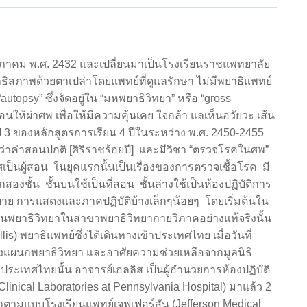
ษภาคม พ.ศ. 2432 และเปลี่ยนมาเป็นโรงเรียนราชแพทยาลัย
พยาธิสภาพด้วยตาเปล่าโดยแพทย์ที่ดูแลรักษา ไม่มีพยาธิแพทย์
autopsy” ซึ่งจัดอยู่ใน “มหพยาธิวิทยา” หรือ “gross
อนให้ผ่าศพ เพื่อให้มีความคุ้นเคย ใจกล้า แลเห็นอวัยวะ เส้น
ปี 3 ของหลักสูตรการเรียน 4 ปีในระหว่าง พ.ศ. 2450-2455
งกว่าค่าสอนปกติ [ศิริราชร้อยปี] และมีวิชา “ตรวจโรคในศพ”
าศเป็นผู้สอน ในยุคแรกนั้นเป็นเรื่องของการตรวจเชื้อโรค มี
ึกสองชั้น ชั้นบนใช้เป็นที่สอน ชั้นล่างใช้เป็นห้องปฏิบัติการ
ย การแสดงและภาคปฏิบัติบ้างเล็กๆน้อยๆ โดยเริ่มต้นใน
นพยาธิวิทยาในสาขาพยาธิวิทยากายวิภาคอย่างแท้จริงนั้น
llis) พยาธิแพทย์ซึ่งได้เดินทางเข้าประเทศไทย เมื่อวันที่
้งแผนกพยาธิวิทยา และอาศัยความช่วยเหลือจากมูลนิธิ
ประเทศไทยนั้น อาจารย์เอลลิส เป็นผู้อำนวยการห้องปฏิบัติ
inical Laboratories at Pennsylvania Hospital) มาแล้ว 2
ยาตามแบบโรงเรียนแพทย์เจฟเฟอร์สัน (Jefferson Medical