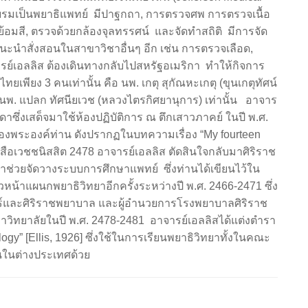
กอบรมเป็นพยาธิแพทย์ มีปาฐกถา, การตรวจศพ การตรวจเนื้อ
 ย้อมสี, ตรวจด้วยกล้องจุลทรรศน์ และจัดทำสถิติ มีการจัด
้แนะนำสั่งสอนในสาขาวิชาอื่นๆ อีก เช่น การตรวจเลือด,
จารย์เอลลิส ต้องเดินทางกลับไปสหรัฐอเมริกา ทำให้กิจการ
ยเพียง 3 คนเท่านั้น คือ นพ. เกตุ สุกัณหะเกตุ (ขุนเกตุทัศน์
 และ นพ. แปลก ทัศนียเวช (หลวงไตรกิศยานุการ) เท่านั้น อาจาร
ซึ่งเสด็จมาใช้ห้องปฏิบัติการ ณ ตึกเสาวภาคย์ ในปี พ.ศ.
องพระองค์ท่าน ดังปรากฏในบทความเรื่อง “My fourteen
นังสือเวชชนิสสิต 2478 อาจารย์เอลลิส ตัดสินใจกลับมาศิริราช
บมาช่วยจัดวางระบบการศึกษาแพทย์ ซึ่งท่านได้เขียนไว้ใน
วหน้าแผนกพยาธิวิทยาอีกครั้งระหว่างปี พ.ศ. 2466-2471 ซึ่ง
ร์และศิริราชพยาบาล และผู้อำนวยการโรงพยาบาลศิริราช
วิทยาลัยในปี พ.ศ. 2478-2481 อาจารย์เอลลิสได้แต่งตำรา
ology” [Ellis, 1926] ซึ่งใช้ในการเรียนพยาธิวิทยาทั้งในคณะ
ในต่างประเทศด้วย