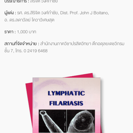
บรรณาธิการ :
สิริจิต วงศ์กำชัย
ผู้แต่ง :
รศ. ดร.สิริจิต วงศ์กำชัย,
Dist. Prof. John J Boitano,
อ. ดร.ลดาวัลย์ โควาวิเศษสุต
ราคา :
1,000 บาท
สถานที่จัดจำหน่าย :
สำนักงาน
ภาควิชาปรสิตวิทยา
ตึกอดุลยเดชวิกรม
ชั้น 7,
โทร. 0 2419 6468