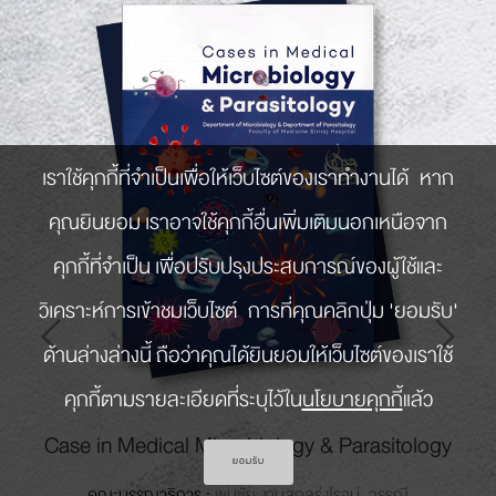
เราใช้คุกกี้ที่จำเป็นเพื่อให้เว็บไซต์ของเราทำงานได้ หาก
คุณยินยอม เราอาจใช้คุกกี้อื่นเพิ่มเติมนอกเหนือจาก
คุกกี้ที่จำเป็น เพื่อปรับปรุงประสบการณ์ของผู้ใช้และ
วิเคราะห์การเข้าชมเว็บไซต์ การที่คุณคลิกปุ่ม 'ยอมรับ'
ด้านล่างล่างนี้ ถือว่าคุณได้ยินยอมให้เว็บไซต์ของเราใช้
Previous
Next
คุกกี้ตามรายละเอียดที่ระบุไว้ใน
นโยบายคุกกี้
แล้ว
Case in Medical Microbiology & Parasitology
ยอมรับ
คณะบรรณาธิการ :
พบชัย
งามสกุลรุ่งโรจน์,
วรรณี