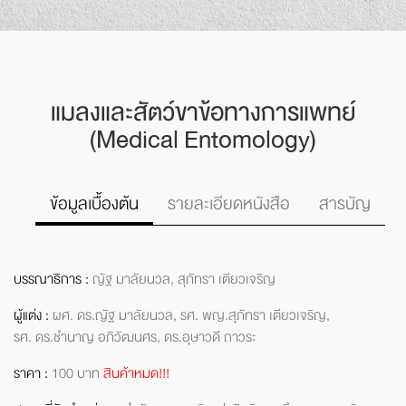
แมลงและสัตว์ขาข้อ
ทางการแพทย์
(Medical Entomology)
รายละเอียดหนังสือ
สารบัญ
ข้อมูลเบื้องต้น
บรรณาธิการ :
ญัฐ มาลัยนวล, สุภัทรา เตียวเจริญ
ผู้แต่ง :
ผศ. ดร.ญัฐ มาลัยนวล,
รศ. พญ.สุภัทรา เตียวเจริญ,
รศ. ดร.ชำนาญ อภิวัฒนศร,
ดร.อุษาวดี ถาวระ
ราคา :
100 บาท
สินค้าหมด!!!