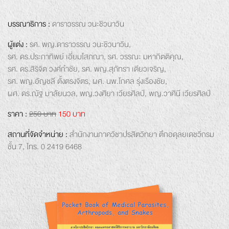
บรรณาธิการ :
ดาราวรรณ วนะชิวนาวิน
ผู้แต่ง :
รศ. พญ.ดาราวรรณ วนะชิวนาวิน,
รศ. ดร.ประภาทิพย์ เอี่ยมโสภณา,
รศ. วรรณะ มหากิตติคุณ,
รศ. ดร.สิริจิต วงศ์กำชัย,
รศ. พญ.สุภัทรา เตียวเจริญ,
รศ. พญ.อัญชลี ตั้งตรงจิตร,
ผศ. นพ.โกศล รุ่งเรืองชัย,
ผศ. ดร.ณัฐ มาลัยนวล,
พญ.วงศิยา เวียรศิลป์,
พญ.วาศินี เวียรศิลป์
ราคา :
250 บาท
150 บาท
สถานที่จัดจำหน่าย :
สำนักงาน
ภาควิชา
ปรสิตวิทยา
ตึกอดุลยเดชวิกรม
ชั้น 7,
โทร. 0 2419 6468