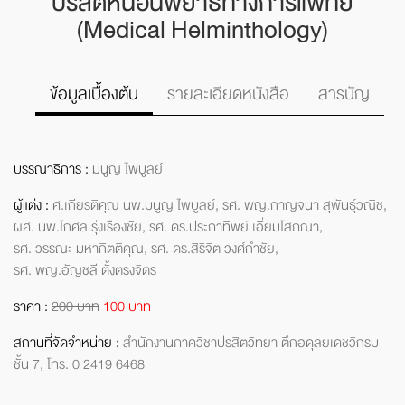
ปรสิตหนอนพยาธิ
ทางการแพทย์
(Medical Helminthology)
รายละเอียดหนังสือ
สารบัญ
ข้อมูลเบื้องต้น
บรรณาธิการ :
มนูญ ไพบูลย์
ผู้แต่ง :
ศ.เกียรติคุณ นพ.มนูญ ไพบูลย์,
รศ. พญ.กาญจนา สุพันธุ์วณิช,
ผศ. นพ.โกศล รุ่งเรืองชัย,
รศ. ดร.ประภาทิพย์ เอี่ยมโสภณา,
รศ. วรรณะ มหากิตติคุณ,
รศ. ดร.สิริจิต วงศ์กำชัย,
รศ. พญ.อัญชลี ตั้งตรงจิตร
ราคา :
200 บาท
100 บาท
สถานที่จัดจำหน่าย :
สำนักงาน
ภาควิชาปรสิตวิทยา
ตึกอดุลยเดชวิกรม
ชั้น 7,
โทร. 0 2419 6468