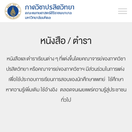
ภาควิชาปรสิตวิทยา
คณะแพทยศาสตร์ศิริราชพยาบาล
มหาวิทยาลัยมหิดล
หนังสือ / ตำรา
หนังสือ
และตำราเรียน
ต่าง ๆ
ที่แต่งขึ้น
โดยคณาจารย์
ของภาควิชา
ปรสิตวิทยา
หรือคณาจารย์
ของภาควิชาฯ
มีส่วนร่วม
ในการแต่ง
เพื่อใช้
ประกอบ
การเรียน
การสอน
ของ
นักศึกษาแพทย์
ใช้ศึกษา
หาความรู้
เพิ่มเติม
ใช้อ้างอิง
ตลอดจน
เผยแพร่
ความรู้
สู่ประชาชน
ทั่วไป