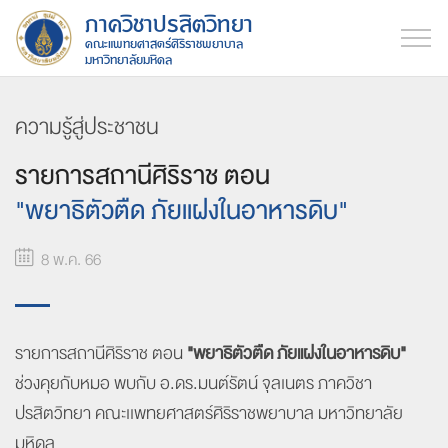
ภาควิชาปรสิตวิทยา
คณะแพทยศาสตร์ศิริราชพยาบาล
มหาวิทยาลัยมหิดล
ความรู้สู่ประชาชน
รายการ
สถานีศิริราช
ตอน
"พยาธิตัวตืด
ภัยแฝง
ในอาหารดิบ"
8 พ.ค. 66
รายการ
สถานีศิริราช
ตอน
"พยาธิตัวตืด
ภัยแฝง
ในอาหารดิบ"
ช่วงคุยกับหมอ
พบกับ
อ.ดร.มนต์รัตน์
จุลเนตร
ภาควิชา
ปรสิตวิทยา
คณะเเพทยศาสตร์
ศิริราชพยาบาล
มหาวิทยาลัย
มหิดล