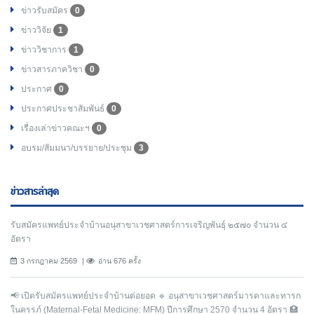
ข่าวรับสมัคร
0
ข่าววิจัย
1
ข่าววิชาการ
1
ข่าวสารภาควิชา
0
ประกาศ
0
ประกาศประชาสัมพันธ์
0
เรื่องเล่าข่าวคณะฯ
0
อบรม/สัมมนา/บรรยาย/ประชุม
3
ข่าวสารล่าสุด
รับสมัครแพทย์ประจำบ้านอนุสาขาเวชศาสตร์การเจริญพันธุ์ ๒๕๗๐ จำนวน ๔
อัตรา
3 กรกฎาคม 2569
อ่าน 676 ครั้ง
📢 เปิดรับสมัครแพทย์ประจำบ้านต่อยอด 🔹 อนุสาขาเวชศาสตร์มารดาและทารก
ในครรภ์ (Maternal-Fetal Medicine: MFM) ปีการศึกษา 2570 จำนวน 4 อัตรา 🏥