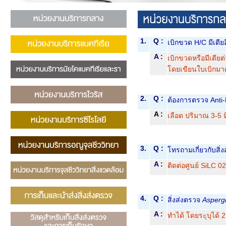
1.
Q :
เบิกขวด H/C มีเดียอ
A :
เบิกขวดหรือมีเดียต
โดยเขียนใบเบิกมาด้
2.
Q :
ต้องการตรวจ Anti-
A :
เลือด ปริมาณ 3-5 ม
3.
Q :
โทรถามเกี่ยวกับสิ
A :
ติดต่อศูนย์ SiLC 0
4.
Q :
สิ่งส่งตรวจ
Asperg
A :
ทำได้ โดยระุบุได้