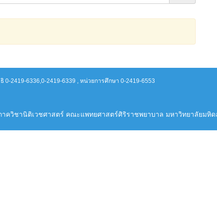
าธิ 0-2419-6336,0-2419-6339 , หน่วยการศึกษา 0-2419-6553
ภาควิชานิติเวชศาสตร์ คณะแพทยศาสตร์ศิริราชพยาบาล มหาวิทยาลัยมหิด