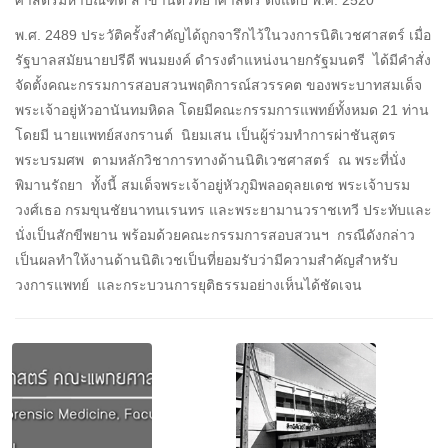
พ.ศ. 2489 ประวัติครั้งสำคัญได้ถูกจารึกไว้ในวงการนิติเวชศาสตร์ เมื่อ
รัฐบาลสมัยนายปรีดี พนมยงค์ ดำรงตำแหน่งนายกรัฐมนตรี ได้มีคำสั่ง
จัดตั้งคณะกรรมการสอบสวนพฤติการณ์สวรรคต ของพระบาทสมเด็จ
พระเจ้าอยู่หัวอานันทมหิดล โดยมีคณะกรรมการแพทย์ทั้งหมด 21 ท่าน
โดยมี นายแพทย์สงกรานต์ นิยมเสน เป็นผู้ร่วมทำการผ่าชันสูตร
พระบรมศพ ตามหลักวิชาการทางด้านนิติเวชศาสตร์ ณ พระที่นั่ง
พิมานรัถยา ทั้งนี้ สมเด็จพระเจ้าอยู่หัวภูมิพลอดุลยเดช พระเจ้าบรม
วงศ์เธอ กรมขุนชัยนาทนเรนทร และพระยามานวราชเทวี ประทับและ
นั่งเป็นสักขีพยาน พร้อมด้วยคณะกรรมการสอบสวนฯ กรณีดังกล่าว
เป็นผลทำให้งานด้านนิติเวชเป็นที่ยอมรับว่ามีความสำคัญสำหรับ
วงการแพทย์ และกระบวนการยุติธรรมอย่างเห็นได้ชัดเจน