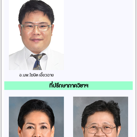
อ.นพ.โฆษิต เอี้ยวฉาย
ที่ปรึกษาภาควิชาฯ