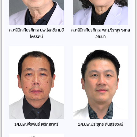
ศ.คลินิกเกียรติคุณ นพ.โชคชัย เมธี
ศ.คลินิกเกียรติคุณ พญ.จีระสุข จงกล
ไตรรัตน์
วัฒนา
รศ.นพ.พีรพันธ์ เจริญชาศรี
ผศ.นพ.ประยุทธ ตันสุริยวงษ์