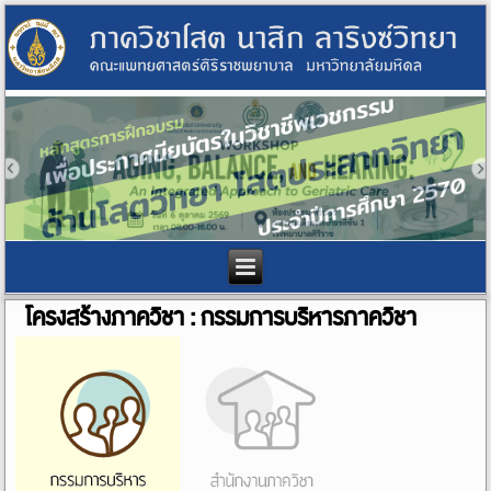
โครงสร้างภาควิชา : กรรมการบริหารภาควิชา