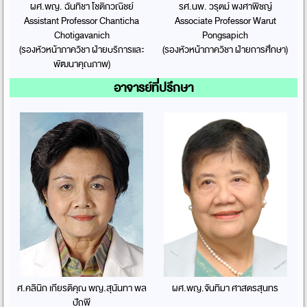
ผศ.พญ. ฉันทิชา โชติกวณิชย์
รศ.นพ. วรุตม์ พงศาพิชญ์
Assistant Professor Chanticha
Associate Professor Warut
Chotigavanich
Pongsapich
(รองหัวหน้าภาควิชา ฝ่ายบริการและ
(รองหัวหน้าภาควิชา ฝ่ายการศึกษา)
พัฒนาคุณภาพ)
อาจารย์ที่ปรึกษา
ศ.คลินิก เกียรติคุณ พญ.สุนันทา พล
ผศ.พญ.จันทิมา ศาสตรสุนทร
ปัถพี