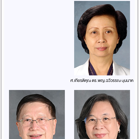
ศ.เกียรติคุณ ดร.พญ.ฉวีวรรณ บุนนาค