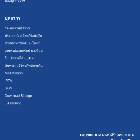
หอสมุดศิริราช
บุคลากร
วัฒนธรรมศิริราช
ประกาศ/ระเบียบ/ข้อบังคับ
สวัสดิการ/สิทธิประโยชน์
สหกรณ์ออมทรัพย์ ม.มหิดล
ใบแจ้งรายได้ (E-PY)
ค้นหาเบอร์โทรศัพท์ภายใน
Mail Mahidol
IPTV
SiBN
Download Si Logo
E-Learning
คณะแพทยศาสตร์ศิริราชพยาบาล