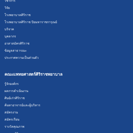
วิชาการ
วิจัย
โรงพยาบาลศิริราช
โรงพยาบาลศิริราช ปิยมหาราชการุณย์
บริจาค
บุคลากร
อาสาสมัครศิริราช
ข้อมูลสาธารณะ
ประกาศความเป็นส่วนตัว
คณะแพทยศาสตร์ศิริราชพยาบาล
รู้จักองค์กร
ผลการดำเนินงาน
ศิษย์เก่าศิริราช
ค้นหาอาจารย์และผู้บริหาร
สมัครงาน
สมัครเรียน
รางวัลคุณภาพ