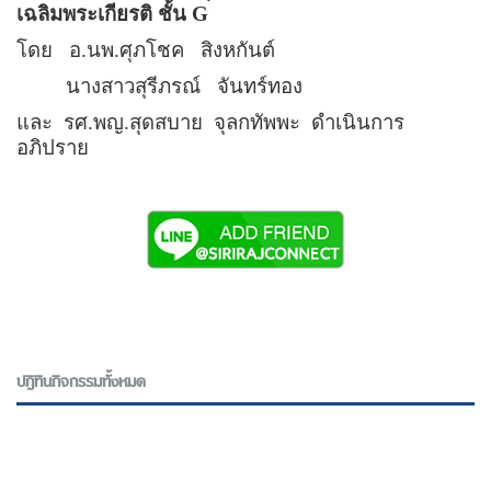
เฉลิมพระเกียรติ ชั้น
G
โดย
อ.นพ.ศุภโชค
สิงหกันต์
นางสาวสุรีภรณ์
จันทร์ทอง
และ
รศ.พญ.สุดสบาย
จุลกทัพพะ
ดำเนินการ
อภิปราย
ปฎิทินกิจกรรมทั้งหมด