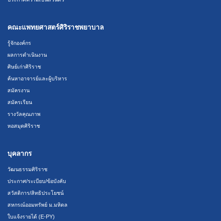
คณะแพทยศาสตร์ศิริราชพยาบาล
รู้จักองค์กร
ผลการดำเนินงาน
ศิษย์เก่าศิริราช
ค้นหาอาจารย์และผู้บริหาร
สมัครงาน
สมัครเรียน
รางวัลคุณภาพ
หอสมุดศิริราช
บุคลากร
วัฒนธรรมศิริราช
ประกาศ/ระเบียบ/ข้อบังคับ
สวัสดิการ/สิทธิประโยชน์
สหกรณ์ออมทรัพย์ ม.มหิดล
ใบแจ้งรายได้ (E-PY)