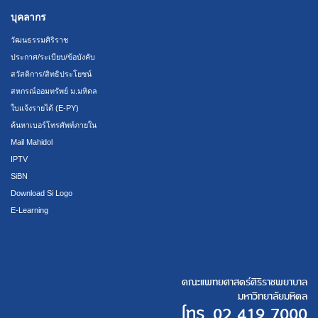
บุคลากร
วัฒนธรรมศิริราช
ประกาศ/ระเบียบ/ข้อบังคับ
สวัสดิการ/สิทธิประโยชน์
สหกรณ์ออมทรัพย์ ม.มหิดล
ใบแจ้งรายได้ (E-PY)
ค้นหาเบอร์โทรศัพท์ภายใน
Mail Mahidol
IPTV
SiBN
Download Si Logo
E-Learning
คณะแพทยศาสตร์ศิริราชพยาบาล
มหาวิทยาลัยมหิดล
โทร.
02 419 7000