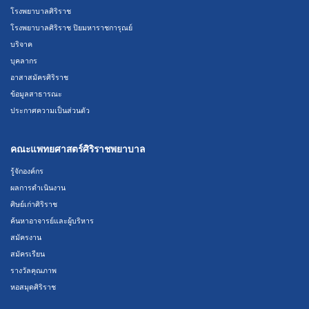
โรงพยาบาลศิริราช
โรงพยาบาลศิริราช ปิยมหาราชการุณย์
บริจาค
บุคลากร
อาสาสมัครศิริราช
ข้อมูลสาธารณะ
ประกาศความเป็นส่วนตัว
คณะแพทยศาสตร์ศิริราชพยาบาล
รู้จักองค์กร
ผลการดำเนินงาน
ศิษย์เก่าศิริราช
ค้นหาอาจารย์และผู้บริหาร
สมัครงาน
สมัครเรียน
รางวัลคุณภาพ
หอสมุดศิริราช