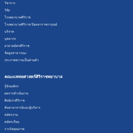
วิชาการ
วิจัย
โรงพยาบาลศิริราช
โรงพยาบาลศิริราช ปิยมหาราชการุณย์
บริจาค
บุคลากร
อาสาสมัครศิริราช
ข้อมูลสาธารณะ
ประกาศความเป็นส่วนตัว
คณะแพทยศาสตร์ศิริราชพยาบาล
รู้จักองค์กร
ผลการดำเนินงาน
ศิษย์เก่าศิริราช
ค้นหาอาจารย์และผู้บริหาร
สมัครงาน
สมัครเรียน
รางวัลคุณภาพ