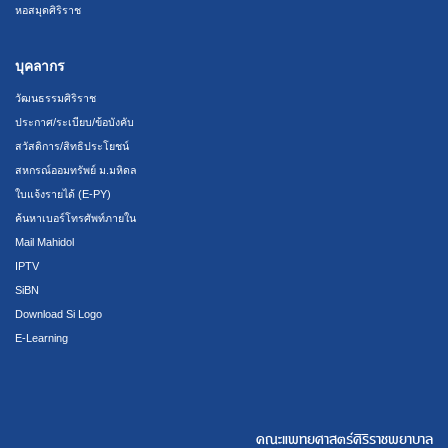
หอสมุดศิริราช
บุคลากร
วัฒนธรรมศิริราช
ประกาศ/ระเบียบ/ข้อบังคับ
สวัสดิการ/สิทธิประโยชน์
สหกรณ์ออมทรัพย์ ม.มหิดล
ใบแจ้งรายได้ (E-PY)
ค้นหาเบอร์โทรศัพท์ภายใน
Mail Mahidol
IPTV
SiBN
Download Si Logo
E-Learning
คณะแพทยศาสตร์ศิริราชพยาบาล