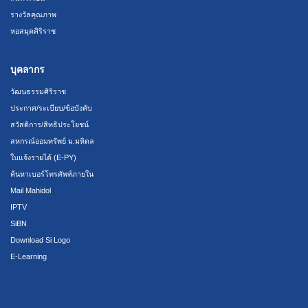
รางวัลคุณภาพ
หอสมุดศิริราช
บุคลากร
วัฒนธรรมศิริราช
ประกาศ/ระเบียบ/ข้อบังคับ
สวัสดิการ/สิทธิประโยชน์
สหกรณ์ออมทรัพย์ ม.มหิดล
ใบแจ้งรายได้ (E-PY)
ค้นหาเบอร์โทรศัพท์ภายใน
Mail Mahidol
IPTV
SiBN
Download Si Logo
E-Learning