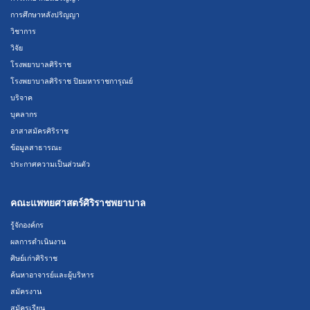
การศึกษาหลังปริญญา
วิชาการ
วิจัย
โรงพยาบาลศิริราช
โรงพยาบาลศิริราช ปิยมหาราชการุณย์
บริจาค
บุคลากร
อาสาสมัครศิริราช
ข้อมูลสาธารณะ
ประกาศความเป็นส่วนตัว
คณะแพทยศาสตร์ศิริราชพยาบาล
รู้จักองค์กร
ผลการดำเนินงาน
ศิษย์เก่าศิริราช
ค้นหาอาจารย์และผู้บริหาร
สมัครงาน
สมัครเรียน