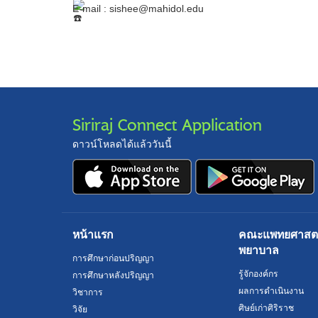
E-mail : sishee@mahidol.edu
Siriraj Connect Application
ดาวน์โหลดได้แล้ววันนี้
หน้าแรก
คณะแพทยศาสตร์
พยาบาล
การศึกษาก่อนปริญญา
รู้จักองค์กร
การศึกษาหลังปริญญา
ผลการดำเนินงาน
วิชาการ
ศิษย์เก่าศิริราช
วิจัย