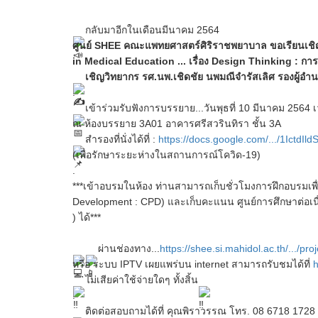
กลับมาอีกในเดือนมีนาคม 2564
ศูนย์ SHEE คณะแพทยศาสตร์ศิริราชพยาบาล ขอเรียนเชิญอ
in Medical Education ... เรื่อง Design Thinking : กา
เชิญวิทยากร รศ.นพ.เชิดชัย นพมณีจำรัสเลิศ รองผู้อ
.
เข้าร่วมรับฟังการบรรยาย...วันพุธที่ 10 มีนาคม 2564 
ณ ห้องบรรยาย 3A01 อาคารศรีสวรินทิรา ชั้น 3A
สำรองที่นั่งได้ที่ :
https://docs.google.com/.../1IctdIld
(เพื่อรักษาระยะห่างในสถานการณ์โควิด-19)
.
***เข้าอบรมในห้อง ท่านสามารถเก็บชั่วโมงการฝึกอบรมเพื่
Development : CPD) และเก็บคะแนน ศูนย์การศึกษาต่อเนื
) ได้***
ผ่านช่องทาง...
https://shee.si.mahidol.ac.th/.../pro
หรือ
ระบบ IPTV เผยแพร่บน internet สามารถรับชมได้ที่
h
ไม่เสียค่าใช้จ่ายใดๆ ทั้งสิ้น
.
ติดต่อสอบถามได้ที่ คุณพิราวรรณ โทร. 08 6718 1728