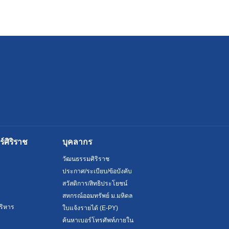
ศิริราช
บุคลากร
วัฒนธรรมศิริราช
ประกาศ/ระเบียบ/ข้อบังคับ
สวัสดิการ/สิทธิประโยชน์
สหกรณ์ออมทรัพย์ ม.มหิดล
ริหาร
ใบแจ้งรายได้ (E-PY)
ค้นหาเบอร์โทรศัพท์ภายใน