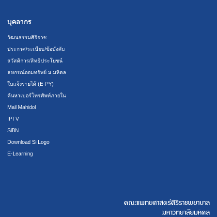
บุคลากร
วัฒนธรรมศิริราช
ประกาศ/ระเบียบ/ข้อบังคับ
สวัสดิการ/สิทธิประโยชน์
สหกรณ์ออมทรัพย์ ม.มหิดล
ใบแจ้งรายได้ (E-PY)
ค้นหาเบอร์โทรศัพท์ภายใน
Mail Mahidol
IPTV
SiBN
Download Si Logo
E-Learning
คณะแพทยศาสตร์ศิริราชพยาบาล
มหาวิทยาลัยมหิดล