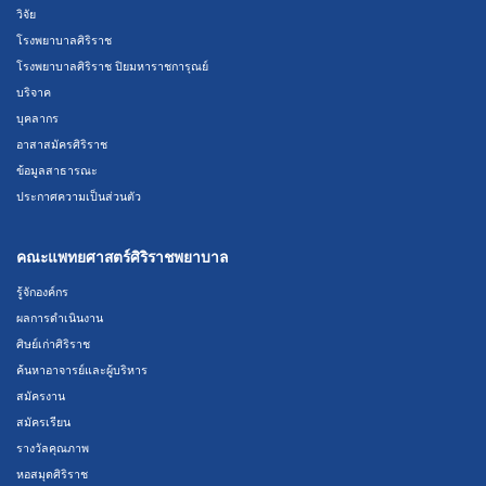
วิจัย
โรงพยาบาลศิริราช
โรงพยาบาลศิริราช ปิยมหาราชการุณย์
บริจาค
บุคลากร
อาสาสมัครศิริราช
ข้อมูลสาธารณะ
ประกาศความเป็นส่วนตัว
คณะแพทยศาสตร์ศิริราชพยาบาล
รู้จักองค์กร
ผลการดำเนินงาน
ศิษย์เก่าศิริราช
ค้นหาอาจารย์และผู้บริหาร
สมัครงาน
สมัครเรียน
รางวัลคุณภาพ
หอสมุดศิริราช