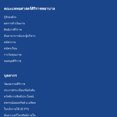
คณะแพทยศาสตร์ศิริราชพยาบาล
รู้จักองค์กร
ผลการดำเนินงาน
ศิษย์เก่าศิริราช
ค้นหาอาจารย์และผู้บริหาร
สมัครงาน
สมัครเรียน
รางวัลคุณภาพ
หอสมุดศิริราช
บุคลากร
วัฒนธรรมศิริราช
ประกาศ/ระเบียบ/ข้อบังคับ
สวัสดิการ/สิทธิประโยชน์
สหกรณ์ออมทรัพย์ ม.มหิดล
ใบแจ้งรายได้ (E-PY)
ค้นหาเบอร์โทรศัพท์ภายใน