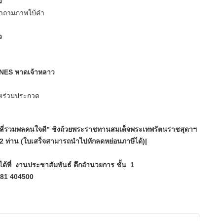
ว
บคำถามภาพใบ้คำ
ว
UNES หาดเจ้าหลาว
ายร่วมประกวด
ี่รวมพลคนใจดี” ชิงถ้วยพระราชทานสมเด็จพระเทพรัตนราชสุดาฯ
2 ท่าน (ใบเสร็จสามารถนำไปหักลดหย่อนภาษีได้)|
ที่ งานประชาสัมพันธ์ ตึกอำนวยการ ชั้น 1
081 404500