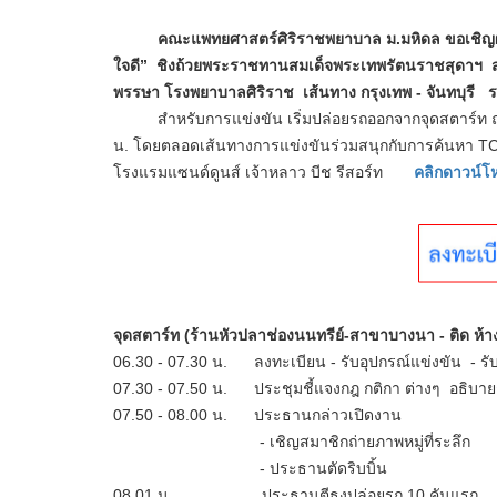
คณะแพทยศาสตร์ศิริราชพยาบาล ม.มหิดล ขอเชิญผู้
ใจดี” ชิงถ้วยพระราชทานสมเด็จพระเทพรัตนราชสุดาฯ 
พรรษา โรงพยาบาลศิริราช เส้นทาง กรุงเทพ - จันทบุรี 
สำหรับการแข่งขัน เริ่มปล่อยรถออกจากจุดสตาร์ท ณ 
น. โดยตลอดเส้นทางการแข่งขันร่วมสนุกกับการค้นหา TC ต
โรงแรมแซนด์ดูนส์ เจ้าหลาว บีช รีสอร์ท
คลิกดาวน์โ
จุดสตาร์ท
(ร้านหัวปลาช่องนนทรีย์-สาขาบางนา - ติด ห้
06.30 - 07.30 น.
ลงทะเบียน - รับอุปกรณ์แข่งขัน - รั
07.30 - 07.50 น.
ประชุมชี้แจงกฎ กติกา ต่างๆ อธิบ
07.50 - 08.00 น.
ประธานกล่าวเปิดงาน
- เชิญสมาชิกถ่ายภาพหมู่ที่ระลึก
- ประธานตัดริบบิ้น
08.01 น.
ประธานตีธงปล่อยรถ 10 คันแรก