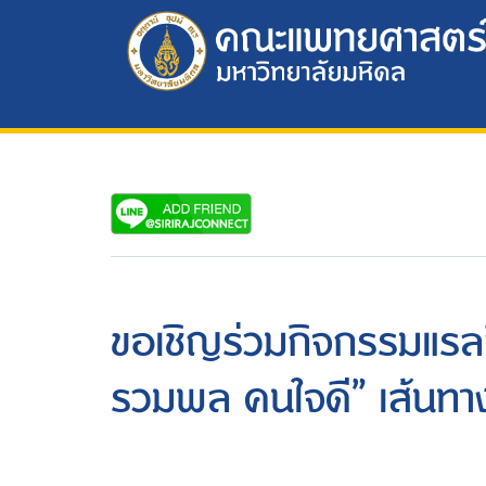
ขอเชิญร่วมกิจกรรมแรลลี
รวมพล คนใจดี” เส้นทาง