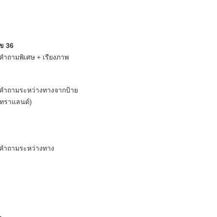
ข 36
คำถามพิเศษ + เรียงภาพ
บคำถามระหว่างทางจากป้าย
ัทราแลนด์)
บคำถามระหว่างทาง