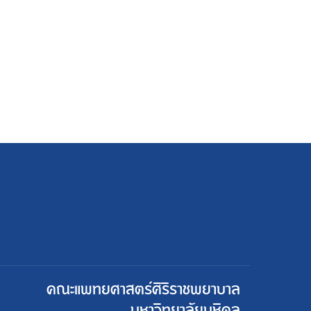
คณะแพทยศาสตร์ศิริราชพยาบาล
มหาวิทยาลัยมหิดล