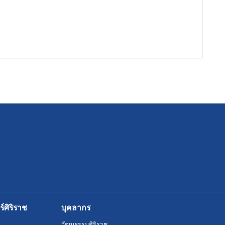
ศิริราช
บุคลากร
วัฒนธรรมศิริราช