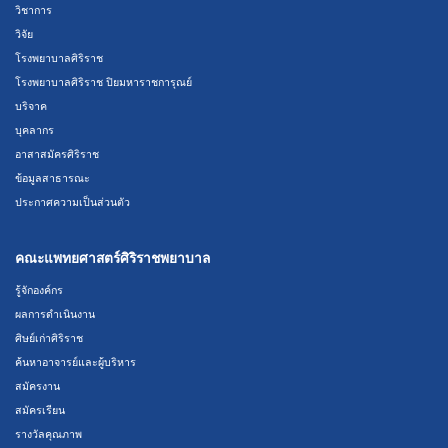
วิชาการ
วิจัย
โรงพยาบาลศิริราช
โรงพยาบาลศิริราช ปิยมหาราชการุณย์
บริจาค
บุคลากร
อาสาสมัครศิริราช
ข้อมูลสาธารณะ
ประกาศความเป็นส่วนตัว
คณะแพทยศาสตร์ศิริราชพยาบาล
รู้จักองค์กร
ผลการดำเนินงาน
ศิษย์เก่าศิริราช
ค้นหาอาจารย์และผู้บริหาร
สมัครงาน
สมัครเรียน
รางวัลคุณภาพ