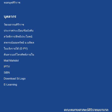
หอสมุดศิริราช
บุคลากร
วัฒนธรรมศิริราช
ประกาศ/ระเบียบ/ข้อบังคับ
สวัสดิการ/สิทธิประโยชน์
สหกรณ์ออมทรัพย์ ม.มหิดล
ใบแจ้งรายได้ (E-PY)
ค้นหาเบอร์โทรศัพท์ภายใน
Mail Mahidol
IPTV
SiBN
Download Si Logo
E-Learning
คณะแพทยศาสตร์ศิริราชพยาบาล