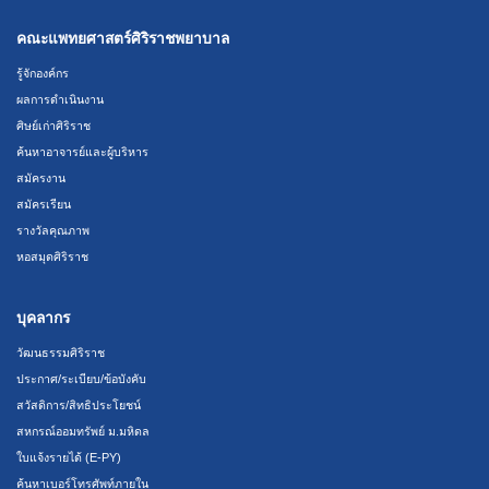
คณะแพทยศาสตร์ศิริราชพยาบาล
รู้จักองค์กร
ผลการดำเนินงาน
ศิษย์เก่าศิริราช
ค้นหาอาจารย์และผู้บริหาร
สมัครงาน
สมัครเรียน
รางวัลคุณภาพ
หอสมุดศิริราช
บุคลากร
วัฒนธรรมศิริราช
ประกาศ/ระเบียบ/ข้อบังคับ
สวัสดิการ/สิทธิประโยชน์
สหกรณ์ออมทรัพย์ ม.มหิดล
ใบแจ้งรายได้ (E-PY)
ค้นหาเบอร์โทรศัพท์ภายใน