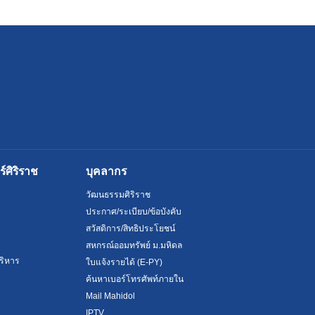
ศิริราช
บุคลากร
วัฒนธรรมศิริราช
ประกาศ/ระเบียบ/ข้อบังคับ
สวัสดิการ/สิทธิประโยชน์
สหกรณ์ออมทรัพย์ ม.มหิดล
ริหาร
ใบแจ้งรายได้ (E-PY)
ค้นหาเบอร์โทรศัพท์ภายใน
Mail Mahidol
IPTV