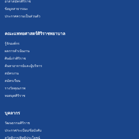
อาสาสมัครศิริราช
ข้อมูลสาธารณะ
ประกาศความเป็นส่วนตัว
คณะแพทยศาสตร์ศิริราชพยาบาล
รู้จักองค์กร
ผลการดำเนินงาน
ศิษย์เก่าศิริราช
ค้นหาอาจารย์และผู้บริหาร
สมัครงาน
สมัครเรียน
รางวัลคุณภาพ
หอสมุดศิริราช
บุคลากร
วัฒนธรรมศิริราช
ประกาศ/ระเบียบ/ข้อบังคับ
สวัสดิการ/สิทธิประโยชน์