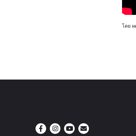
โดย ผ