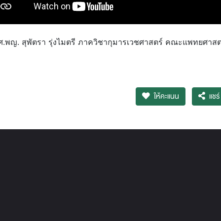
ศ.พญ. สุพัตรา รุ่งไมตรี ภาควิชากุมารเวชศาสตร์ คณะแพทยศาสต
ให้คะแนน
แชร์