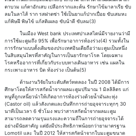
ตาบวม แก้ตาอักเสบ เปลือกรากและต้น รักษาไข้มาลาเรีย ขับ
ลมในลาไส้ ราก
รสฝาดซ่า ใช้เป็นยาแก้ปากเปื่อย ขับเสมหะ
แก้พิษฝี พิษไข้ แก้สติเผลอ ขับน้าดี ขับลม(3)
ในเมือง West bank ประเทศปาเลสไตน์มีรายงานว่ามี
การใช้มะตูมถึง 95% เพื่อรักษาอาการท้องร่วง(4) รวมทั้งใน
การรักษาแบบดั้งเดิมของประเทศอินเดียถือว่ามะตูมเป็นหนึ่ง
ในสิบสมุนไพรที่สาคัญในการเป็นยารักษาโรค โดยเฉพาะ
โรคหรืออาการที่เกี่ยวกับระบบทางเดินอาหาร เช่น แผลใน
กระเพาะอาหาร บิด ท้องร่วง เป็นต้น(5)
ด้านงานวิจัยในระดับสัตว์ทดลอง ในปี 2008 ได้มีการ
ศึกษาโดยให้สารสกัดน้ำจากผลมะตูมปริมาณ 1 มิลลิลิตร แก่
หนูที่ถูกเหนี่ยวนำให้เกิดอาการท้องร่วงด้วยน้ำมันละหุ่ง
(Castor oil) แล้วสังเกตและบันทึกการถ่ายอุจจาระทุกๆ 30
นาทีเป็นเวลา 6 ชั่วโมง พบว่าสารสกัดน้ำจากผลมะตูม
สามารถลดความรุนแรงและความถี่ในการถ่ายอุจจาระได้
อย่างมีนัยสาคัญ แต่ยังมีประสิทธิภาพน้อยกว่ายามาตรฐาน
Lomotil และ ในปี 2012 ให้สารสกัดน้าจากใบมะตูมขนาด