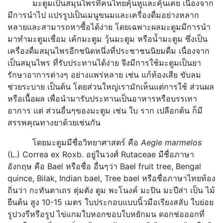
มะตูมเป็นสมุนไพรที่คนไทยคุ้นหูและคุ้นเคย เนื่องจาก
มีการนำไป แปรรูปเป็นเมนูขนมและเครื่องดื่มอย่างหลาก
หลายและสามารถหาซื้อได้ง่าย โดยเฉพาะผลมะตูมมีการนำ
มาทำมะตูมเชื่อม เค้กมะตูม วุ้นมะตูม หรือน้ำมะตูม ซึ่งเป็น
เครื่องดื่มสมุนไพรอีกชนิดหนึ่งที่ประชาชนนิยมดื่ม เนื่องจาก
เป็นสมุนไพร ที่รับประทานได้ง่าย จึงมีการใช้มะตูมเป็นยา
รักษาอาการต่างๆ อย่างแพร่หลาย เช่น แก้ท้องเสีย ขับลม
ช่วยระบาย เป็นต้น โดยส่วนใหญ่เรามักเห็นแต่การใช้ ส่วนผล
หรือเนื้อผล เพื่อนำมารับประทานเป็นอาหารหรือบรรเทา
อาการ แต่ ส่วนอื่นๆของมะตูม เช่น ใบ ราก เปลือกต้น ก็มี
สรรพคุณทางยาด้วยเช่นกัน
โดยมะตูมมีชื่อวิทยาศาสตร์ คือ
Aegle marmelos
(L.) Correa ex Roxb. อยู่ในวงศ์ Rutaceae มีชื่อภาษา
อังกฤษ คือ Bael หรือชื่อ อื่นๆว่า Bael fruit tree, Bengal
quince, Bilak, Indian bael, Tree bael หรือชื่อภาษาไทยท้อง
ถิ่นว่า กะทันตาเถร ตุ่มตัง ตูม พะโนงค์ มะปิน มะปีส่า เป็น ไม้
ยืนต้น สูง 10-15 เมตร ใบประกอบแบบนิ้วมือเรียงสลับ ใบย่อย
รูปวงรีหรือรูป ไข่แกมใบหอกขอบใบหยักมน ดอกช่อออกที่