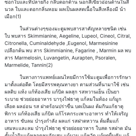
ซอกใบและที่ปลายกิ่ง กลีบดอกด้าน นอกสีเขียวอ่อนด้านในสี
นวล ใบและดอกกลิ่นหอม ผลเป็นผลสดเนื้อในสีเหลืองมี น้า
เมือก(1)
ในส่วนต่างๆของมะตูมพบสารสาคัญหลายชนิด เช่น
ใบ
พบสาร Skimmianine, Aegeline, Lupeol, Cineol, Citral,
Citronella, Cuminaldehyde ,Eugenol, Marmesinine
เปลือกต้น
พบ สาร Skimmianine, Fagarine , Marmin ผล
พบ
สาร Marmelosin, Luvangetin, Aurapten, Psoralen,
Marmelide, Tannin(2)
ในทางการแพทย์แผนไทยมีการใช้มะตูมเพื่อการรักษา
มาตั้งแต่อดีต โดยมีสรรพคุณทางยา ตามส่วนที่นามาใช้ เช่น
ผลดิบ แห้ง แก้ท้องเสีย แก้บิด ผลสุก รสหวานเย็น เป็นยา
ระบาย ช่วยย่อยอาหาร บารุงไฟธาตุ แก้ลมในท้อง แก้มูก
เลือด ผลอ่อน รส ฝาดร้อนปร่าขื่น บดเป็นผง ต้มกินแก้ธาตุ
พิการ แก้ท้องเสีย แก้บิด แก้โรคกระเพาะอาหาร ทำให้เจริญ
อาหาร ขับลม บำรุงกำลัง ผลแก่ รสฝาดหวาน ต้มดื่มแก้
เสมหะและลม บำรุงไฟธาตุ ช่วยย่อยอาหาร ใบสด รสฝาด มัน
คั้นน้ำกินแก้หลอดลมอักเสบ แก้บวม แก้หวัด แก้ผดผื่นคัน แก้