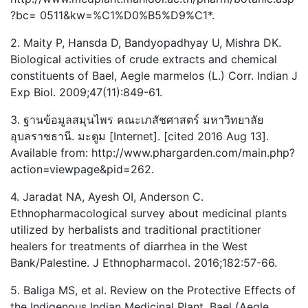
?bc= 0511&kw=%C1%D0%B5%D9%C1*.
2. Maity P, Hansda D, Bandyopadhyay U, Mishra DK.
Biological activities of crude extracts and chemical
constituents of Bael, Aegle marmelos (L.) Corr. Indian J
Exp Biol. 2009;47(11):849-61.
3. ฐานข้อมูลสมุนไพร คณะเภสัชศาสตร์ มหาวิทยาลัย
อุบลราชธานี. มะตูม [Internet]. [cited 2016 Aug 13].
Available from: http://www.phargarden.com/main.php?
action=viewpage&pid=262.
4. Jaradat NA, Ayesh OI, Anderson C.
Ethnopharmacological survey about medicinal plants
utilized by herbalists and traditional practitioner
healers for treatments of diarrhea in the West
Bank/Palestine. J Ethnopharmacol. 2016;182:57-66.
5. Baliga MS, et al. Review on the Protective Effects of
the Indigenous Indian Medicinal Plant, Bael (Aegle