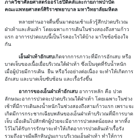
ภาควิชาศัลยศาสตร์ออร์โธปิดิคส์และกายภาพบำบัด
คณะแพทยศาสตร์ศิริราชพยาบาล มหาวิทยาลัยมหิดล
หลายท่านอาจตื่นขึ้นมาตอนเช้าแล้วรู้สึกปวดบริเวณ
ฝ่าเท้าและส้นเท้า โดยเฉพาะการเดินในช่วงสองถึงสามก้าว
แรก อาการปวดแบบนี้เป็นโรคอะไรได้บ้าง มาไขข้อข้องใจ
กัน
เอ็นฝ่าเท้าอักเสบ
เกิดจากการภาวะที่มีการอักเสบ หรือ
บาดเจ็บของเนื้อเยื่อบริเวณใต้ฝ่าเท้า ซึ่งเป็นจุดที่รับน้ำหนัก
เมื่อผู้ป่วยมีการเดิน ยืน หรือวิ่งอย่างต่อเนื่อง จะทำให้เกิดการ
อักเสบ และบาดเจ็บซับซ้อน และเรื้อรังขึ้น
อาการของเอ็นฝ่าเท้าอักเสบ
อาการหลัก คือ ปวด
ลักษณะอาการปวดจะปวดบริเวณใต้ฝ่าเท้า โดยเฉพาะในช่วง
เช้าที่มีการเดินลงน้ำหนักในช่วงสองถึงสามก้าวแรก เพราะจะ
เกิดมีการกระชากเฉียบพลันของเอ็นฝ่าเท้าบริเวณที่มีการบาด
เจ็บ เมื่อเดินไปสักพักผู้ป่วยจะมีอาการปวดลดน้อยลง หากทิ้ง
ไว้ไม่ได้รับการรักษาจะทำให้เกิดอาการปวดส้นเท้าเรื้อรัง
รวมถึงอาจมีผลึกหินปูนเกาะบริเวณเอ็นฝ่าเท้า ทำให้การ