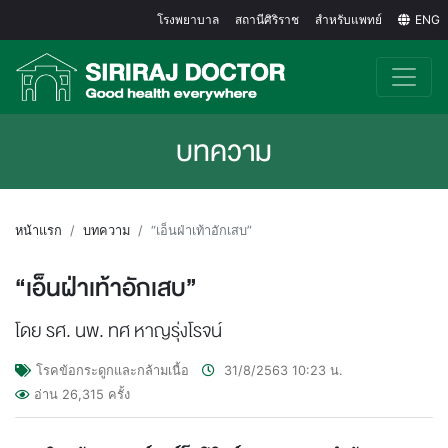
โรงพยาบาล
สถานีศิริราช
สำหรับแพทย์
ENG
บทความ
หน้าแรก
บทความ
“เอ็นฝ่าเท้าอักเสบ”
“เอ็นฝ่าเท้าอักเสบ”
โดย รศ. นพ. ทศ หาญรุ่งโรจน์
โรคข้อกระดูกและกล้ามเนื้อ
31/8/2563
10:23
น.
อ่าน
26,315
ครั้ง