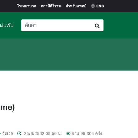
โรงพยาบาล
สถานีศิริราช
สำหรับแพทย์
ENG
แผ่นพับ
ome)
จิตเวช
25/6/2562
09:50
น.
อ่าน
99,304
ครั้ง