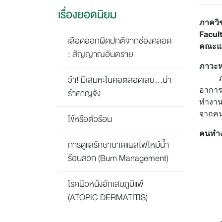
เรื่องยอดนิยม
ภาควิ
Facult
เลือดออกผิดปกติจากช่องคลอด
คณะแพ
: สัญญาณอันตราย
ภาวะ
ว้า! มีเสมหะในคอตลอดเลย...น่า
อาการ
รำคาญจัง
ทำงาน
จากคนอ
ไข้หรือตัวร้อน
คนทำง
การดูแลรักษาบาดแผลไฟไหม้น้ำ
1. ภา
ร้อนลวก (Burn Management)
2. ข
3. ไม
4. รู
โรคผิวหนังอักเสบภูมิแพ้
5. ไม
(ATOPIC DERMATITIS)
6. ระ