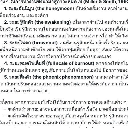
่าง ๆ ในการทำงานซึ่งนำมาสู่ภาวะหมดไฟ
(Miller & Smith, 19
1.
ระยะฮันนีมูน
(the honeymoon
) เป็นช่วงเริ่มงาน คนทำงาน
เพื่อนร่วมงาน และองค์กร
2.
ระยะรู้สึกตัว
(the awakening)
เมื่อเวลาผ่านไป คนทำงานเร
ป็นจริง เริ่มรู้สึกว่างานไม่ตอบสนองกับความต้องการของตนทั้ง
สึกว่าชีวิตดำเนินอย่างผิดพลาด และไม่สามารถจัดการได้ ทำให้เกิ
3.
ระยะไฟตก
(brownout)
คนที่งานรู้สึกเหนื่อยล้าเรื้อรัง แล
วิตเพื่อหนีความขับข้องใจ เช่น ใช้จ่ายฟุ่มเฟือย ดื่มสุรา ส่งผลใ
วจากเพื่อนร่วมงาน มีการวิพากษ์วิจารณ์องค์กรของตนเอง
4.
ระยะหมดไฟเต็มที่
(full scale of burnout)
หากช่วงไฟตกไม่ไ
ู้สึกว่าตนเองล้มเหลว สูญเสียความมั่นใจในตนเองไป มีอาการของ
5.
ระยะฟื้นตัว
(the phoenix phenomenon)
หากคนทำงานได้ม
ถกลับมาปรับตนเองและความคาดหวังต่องานให้ตรงกับความเป็นจ
้าหมายในการทำงานด้วย
รก็ตาม หากภาวะหมดไฟไม่ได้รับการจัดการ อาจส่งผลด้านต่าง ๆ ดั
้านร่างกาย: อาจพบอาการเหนื่อยล้าเรื้อรัง ปวดเมื่อย ปวด
้านจิตใจ: บางรายอาจสูญเสียแรงจูงใจ หมดหวัง รู้สึกหมดหนทา
ึมเศร้า และอาการนอนไม่หลับได้ อาจพบมีการใช้สารเสพติดเพื่อ