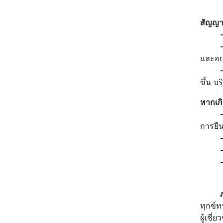
- ผลต
สัญญา
และอย
ขึ้น บ
หากเก
การยื
ภาวะ
ทุกข์ท
ผู้เชี่