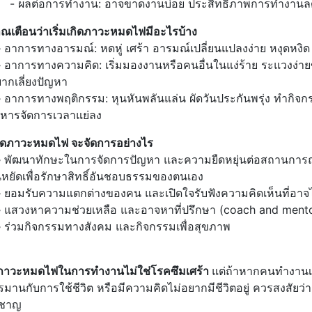
่อการทำงาน: อาจขาดงานบ่อย ประสิทธิภาพการทำงานลดลง อ
ณเตือนว่าเริ่มเกิดภาวะหมดไฟมีอะไรบ้าง
-
อาการทางอารมณ์: หดหู่ เศร้า อารมณ์เปลี่ยนแปลงง่าย หงุดหงิด
-
อาการทางความคิด: เริ่มมองงานหรือคนอื่นในแง่ร้าย ระแวงง่
ากเลี่ยงปัญหา
-
อาการทางพฤติกรรม: หุนหันพลันแล่น ผัดวันประกันพรุ่ง ทำกิจ
ริหารจัดการเวลาแย่ลง
ิดภาวะหมดไฟ จะจัดการอย่างไร
-
พัฒนาทักษะในการจัดการปัญหา และความยืดหยุ่นต่อสถานการณ์ต
นหยัดเพื่อรักษาสิทธิ์อันชอบธรรมของตนเอง
-
ยอมรับความแตกต่างของคน และเปิดใจรับฟังความคิดเห็นที่อาจไม
-
แสวงหาความช่วยเหลือ และอาจหาที่ปรึกษา (coach and ment
-
ร่วมกิจกรรมทางสังคม และกิจกรรมเพื่อสุขภาพ
หมดไฟในการทำงานไม่ใช่โรคซึมเศร้า
แต่ถ้าหากคนทำงานเริ่
รมานกับการใช้ชีวิต หรือมีความคิดไม่อยากมีชีวิตอยู่ ควรสงสัย
ยวชาญ