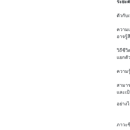
ระยะต
ตัวกับ
ความเ
อาจรู้
วิถีชี
แยกตั
ความร
สามาร
และเป
อย่างไ
- ผลด
- ผลด
ภาวะซ