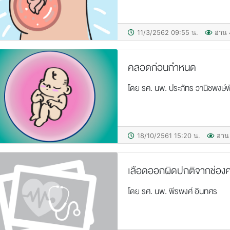
11/3/2562 09:55 น.
อ่าน 
คลอดก่อนกำหนด
โดย รศ. นพ. ประภัทร วานิชพงษ์พั
18/10/2561 15:20 น.
อ่าน
เลือดออกผิดปกติจากช่อ
โดย รศ. นพ. พีรพงศ์ อินทศร