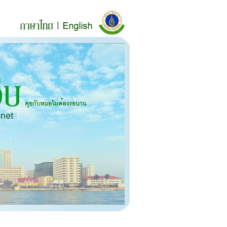
Thai
En