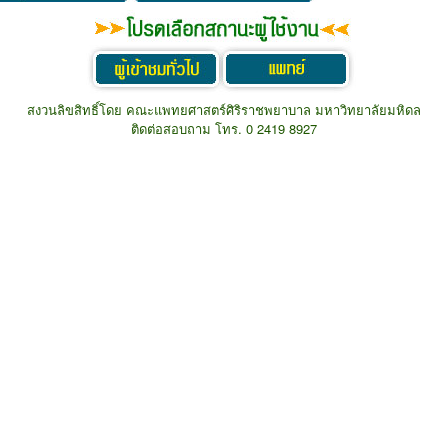
Siriaj e-public
ถาม-ตอบปัญหาสุขภาพผ่าน
เว็บไซต์
general people
doctor
สงวนลิขสิทธิ์โดย คณะแพทยศาสตร์ศิริราชพยาบาล มหาวิทยาลัยมหิดล
ติดต่อสอบถาม โทร. 0 2419 8927