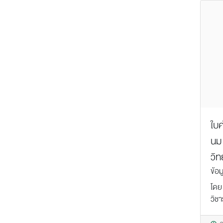
ใบค
นม 
วิท
ข้อม
โดย
วิชา