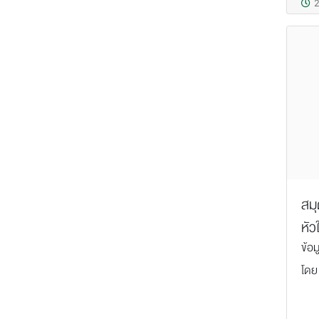
2
สมุ
หัว
ข้อม
โดย