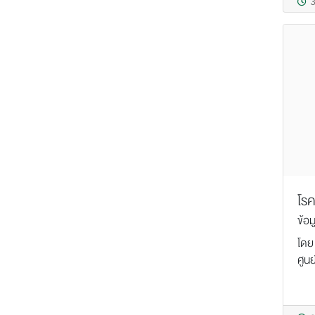
3
โร
ข้อม
โดย
ศูน