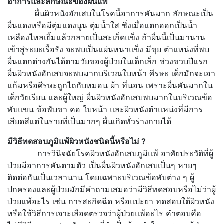
อาการและลักษณะของผื่นแพ้
ผื่นผิวหนังอักเสบในโรคนี้อาการคันมาก ลักษณะเป็น
ผื่นแดงหรือมีตุ่มแดงนูน ตุ่มน้ำใส ซึ่งเมื่อแตกออกเป็นน้ำ
เหลืองไหลเยิ้มแล้วกลายเป็นสะเก็ดแข็ง ถ้าผื่นนี้เป็นมานาน
เข้าสู่ระยะเรื้อรัง จะพบเป็นแผ่นหนาแข็ง มีขุย ตำแหน่งที่พบ
ผื่นแตกต่างกันได้ตามวัยของผู้ป่วยในเด็กเล็ก ช่วงขวบปีแรก
ผื่นผิวหนังอักเสบจะพบมากบริเวณใบหน้า ศีรษะ เด็กมักจะเอา
แก้มหรือศีรษะถูกไถกับหมอน ผ้า ที่นอน เพราะผื่นคันมากใน
เด็กวัยเรียน และผู้ใหญ่ ผื่นผิวหนังอักเสบพบมากในบริเวณข้อ
พับแขน ข้อพับขา คอ ใบหน้า และผิวหนังตำแหน่งที่มีการ
เสียดสีแต่ในรายที่เป็นมากๆ ผื่นเกิดทั่วร่างกายได้
มีวิธีทดสอบภูมิแพ้ผิวหนังชนิดนี้หรือไม่
?
การวินิจฉัยโรคผิวหนังอักเสบภูมิแพ้ อาศัยประวัติที่ผู้
ป่วยมีอาการคันตามตัว เป็นผื่นผิวหนังอักเสบเป็นๆ หายๆ
ติดต่อกันเป็นเวลานาน โดยเฉพาะบริเวณข้อพับต่าง ๆ ผู้
ปกครองและผู้ป่วยมักมีคำถามเสมอว่ามีวิธีทดสอบหรือไม่ว่าผู้
ป่วยแพ้อะไร เช่น การสะกิดฉีด หรือแปะยา ทดสอบใต้ผิวหนัง
หรือใช้วิธีการเจาะเลือดตรวจว่าผู้ป่วยแพ้อะไร คำตอบคือ