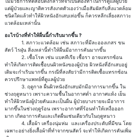
ไม่มีวิธีการทดสอบดังกล่าวที่จำเป็นต้องทำในการดูแลผู้ป่วย
แต่ผู้ป่วยและญาติควรสังเกตตัวเองว่าเมื่อสัมผัสกับสิ่งแวดล้อม
ชนิดใดแล้วทำให้ผิวหนังอักเสบเห่อขึ้น ก็ควรหลีกเลี่ยงสภาวะ
แวดล้อมเหล่านั้น
อะไรบ้างที่ทำให้ผื่นนี้กำเริบมากขึ้น
?
1. สภาวะแวดล้อม เช่น สภาวะที่มีละอองเกสร ขน
สัตว์ ไรฝุ่น สิ่งเหล่านี้ทำให้ผื่นมีอาการคันมากขึ้น
2. เชื้อโรค เช่น แบคทีเรีย เชื้อรา อาจแทรกซ้อน
ทำให้เกิดการติดเชื้อบนผิวหนังของผู้ป่วย ผิวหนังที่อักเสบอยู่
เดิมจะกำเริบมากขึ้น กรณีที่สงสัยว่ามีการติดเชื้อแทรกซ้อน
ควรปรึกษาแพทย์ที่ดูแลผู้ป่วย
3. ฤดูกาล ผื่นผิวหนังอักเสบมักมีอาการมากขึ้น ใน
ช่วงฤดูหนาว เพราะความชื้นในอากาศต่ำ อากาศแห้ง เย็น
ทำให้ผิวหนังผู้ป่วยคันและเป็นผื่น ผู้ป่วยบางรายจะมีอาการ
มากขึ้นในช่วงฤดูร้อน เพราะอากาศที่ร้อนทำให้เหงื่อออก
มาก เกิดอาการคันและเกิดผื่นเช่นเดียวกับในฤดูหนาว
4. เสื้อผ้า เครื่องนุ่มห่ม และเครื่องประดับที่มีขน โดย
เฉพาะอย่างยิ่งเสื้อผ้าที่ทำจากขนสัตว์ จะทำให้เกิดการคันเพิ่ม