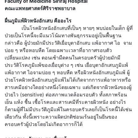
Faculty of Medicine Siriraj Hospital
คณะแพทยศาสตร์ศิริราชพยาบาล
ผื่นภูมิแพ้ผิวหนังอักเสบ คืออะไร
เป็นโรคผิวหนังอักเสบที่เป็นๆ หายๆ พบบ่อยในเด็ก ผู้ที่
ป่วยเป็นโรคนี้จะมีแนวโน้มทางพันธุกรรมอยู่เป็นพื้นฐาน
กล่าวคือ ผู้ป่วยมักมีประวัติเยื่อบุตาอักเสบ แพ้อากาศ ไอ จาม
บ่อย ๆ หรือหอบหืด โดยเฉพาะเวลาที่อากาศรอบตัว
เปลี่ยนแปลง เช่น ตอนเช้ามืดคนในครอบครัวผู้ป่วยมักมี
ประวัติโรคภูมิแพ้ของเยื่อบุต่าง ๆ เช่น เยื่อบุตาอักเสบภูมิแพ้
แพ้อากาศ ไอจามบ่อย ๆ หอบหืด หรือผิวหนังอักเสบภูมิแพ้ ผู้
ป่วยโรคผิวหนังอักเสบภูมิแพ้ไม่ได้เกิดจากการแพ้อาหารหรือ
สารเคมีอย่างใดอย่างหนึ่งโดยเฉพาะ แต่เกิดจากผิวหนังของผู้
ป่วยไว (sensitive) ต่อสภาพแวดล้อมรอบตัว ทั้งสภาพร้อน
เย็น แห้ง ชื้น เชื้อโรคและสารเคมีที่ระคายผิวหนัง อย่างไร
ก็ตามผู้ที่ไม่มีประวัติภูมิแพ้ในครอบครัวเลยก็เป็นโรคนี้ได้เช่น
เดียวกัน ทั้งนี้เพราะความผิดปกติซ่อนเร้นอยู่ในยีนของ
ครอบครัวผู้ป่วยโดยไม่เกิดอาการก็ได้