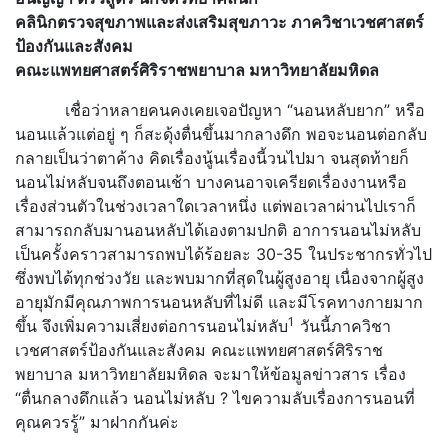
คลินิกตรวจสุขภาพและส่งเสริมสุขภาวะ ภาควิชาเวชศาสตร์
ป้องกันและสังคม
คณะแพทยศาสตร์ศิริราชพยาบาล มหาวิทยาลัยมหิดล
เชื่อว่าหลายคนคงเคยเจอปัญหา “นอนหลับยาก” หรือ
นอนแล้วแต่อยู่ ๆ ก็สะดุ้งตื่นขึ้นมากลางดึก พอจะนอนต่อกลับ
กลายเป็นว่าตาค้าง คิดเรื่องนู้นเรื่องนี้วนไปมา จนสุดท้ายก็
นอนไม่หลับจนถึงตอนเช้า บางคนอาจเครียดเรื่องงานหรือ
เรื่องส่วนตัวในช่วงเวลาใดเวลาหนึ่ง แต่พอเวลาผ่านไปเราก็
สามารถกลับมานอนหลับได้เองตามปกติ อาการนอนไม่หลับ
เป็นครั้งคราวสามารถพบได้ร้อยละ 30-35 ในประชากรทั่วไป
ซึ่งพบได้ทุกช่วงวัย และพบมากที่สุดในผู้สูงอายุ เนื่องจากผู้สูง
อายุมักมีคุณภาพการนอนหลับที่ไม่ดี และมีโรคทางกายมาก
1
ขึ้น จึงเพิ่มความเสี่ยงต่อการนอนไม่หลับ
วันนี้ภาควิชา
เวชศาสตร์ป้องกันและสังคม คณะแพทยศาสตร์ศิริราช
พยาบาล มหาวิทยาลัยมหิดล จะมาให้ข้อมูลข่าวสาร เรื่อง
“ตื่นกลางดึกแล้ว นอนไม่หลับ ? ไขความลับเรื่องการนอนที่
คุณควรรู้” มาฝากกันค่ะ