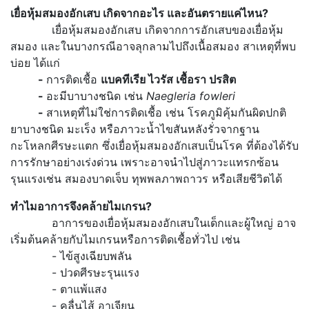
เยื่อหุ้มสมองอักเสบ เกิดจากอะไร และอันตรายแค่ไหน
?
เยื่อหุ้มสมองอักเสบ เกิดจากการอักเสบของเยื่อหุ้ม
สมอง และในบางกรณีอาจลุกลามไปถึงเนื้อสมอง สาเหตุที่พบ
บ่อย ได้แก่
-
การติดเชื้อ
แบคทีเรีย ไวรัส เชื้อรา ปรสิต
-
อะมีบาบางชนิด เช่น
Naegleria fowleri
-
สาเหตุที่ไม่ใช่การติดเชื้อ เช่น โรคภูมิคุ้มกันผิดปกติ
ยาบางชนิด มะเร็ง หรือภาวะน้ำไขสันหลังรั่วจากฐาน
กะโหลกศีรษะแตก ซึ่งเยื่อหุ้มสมองอักเสบเป็นโรค ที่ต้องได้รับ
การรักษาอย่างเร่งด่วน เพราะอาจนำไปสู่ภาวะแทรกซ้อน
รุนแรงเช่น สมองบาดเจ็บ ทุพพลภาพถาวร หรือเสียชีวิตได้
ทำไมอาการจึงคล้ายไมเกรน
?
อาการของเยื่อหุ้มสมองอักเสบในเด็กและผู้ใหญ่ อาจ
เริ่มต้นคล้ายกับไมเกรนหรือการติดเชื้อทั่วไป เช่น
- ไข้สูงเฉียบพลัน
- ปวดศีรษะรุนแรง
- ตาแพ้แสง
- คลื่นไส้ อาเจียน