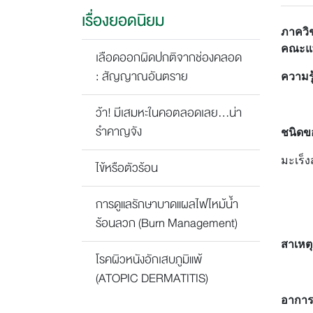
เรื่องยอดนิยม
ภาควิ
คณะแพ
เลือดออกผิดปกติจากช่องคลอด
: สัญญาณอันตราย
ความรู
มะเร็
ว้า! มีเสมหะในคอตลอดเลย...น่า
รำคาญจัง
ชนิดข
มะเร็ง
ไข้หรือตัวร้อน
1.มะ
การดูแลรักษาบาดแผลไฟไหม้น้ำ
2.มะเ
ร้อนลวก (Burn Management)
สาเหตุ
โรคผิวหนังอักเสบภูมิแพ้
มะเร็ง
(ATOPIC DERMATITIS)
อากา