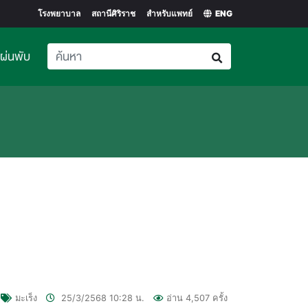
โรงพยาบาล
สถานีศิริราช
สำหรับแพทย์
ENG
แผ่นพับ
มะเร็ง
25/3/2568
10:28
น.
อ่าน
4,507
ครั้ง