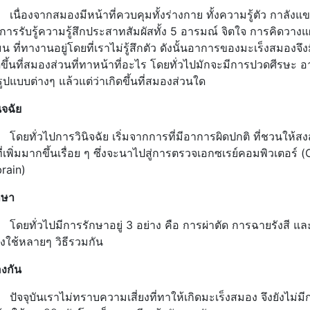
งจากสมองมีหน้าที่ควบคุมทั้งร่างกาย ทั้งความรู้ตัว กาลังแขน
ารรับรู้ความรู้สึกประสาทสัมผัสทั้ง 5 อารมณ์ จิตใจ การคิดวา
น ที่ทางานอยู่โดยที่เราไม่รู้สึกตัว ดังนั้นอาการของมะเร็งสมอง
ิดขึ้นที่สมองส่วนที่ทาหน้าที่อะไร โดยทั่วไปมักจะมีการปวดศีรษะ
รูปแบบต่างๆ แล้วแต่ว่าเกิดขึ้นที่สมองส่วนใด
ิจฉัย
่วไปการวินิจฉัย เริ่มจากการที่มีอาการผิดปกติ ที่ชวนให้สงสั
ี่เพิ่มมากขึ้นเรื่อย ๆ ซึ่งจะนาไปสู่การตรวจเอกซเรย์คอมพิวเตอ
rain)
กษา
่วไปมีการรักษาอยู่ 3 อย่าง คือ การผ่าตัด การฉายรังสี และกา
องใช้หลายๆ วิธีรวมกัน
องกัน
ันเราไม่ทราบความเสี่ยงที่ทาให้เกิดมะเร็งสมอง จึงยังไม่มีการป