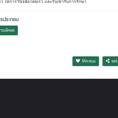
ว ให้การวินิจฉัยโดยเร็ว และรีบเข้ารับการรักษา
ารประกอบ
าวน์โหลด
ให้คะแนน
แชร์