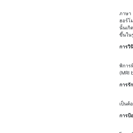
เนื่อ
ภาษา ก
ฮอร์โม
นั้นเก
ขึ้นใน
การวิน
โดยทั
พิการท
(MRI b
การรั
โดยทั
เป็นต้
การป้
ปัจจุบ