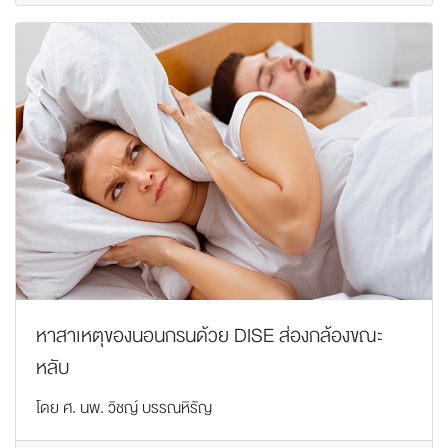
หาสาเหตุของนอนกรนด้วย DISE ส่องกล้องขณะ
หลับ
โดย ศ. นพ. วิชญ์ บรรณหิรัญ