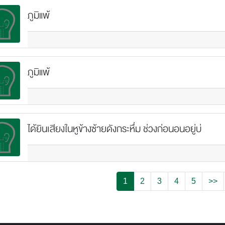
ภูมิแพ้
ภูมิแพ้
ได้ยินเสียงในหูข้างซ้ายดังกระหึ่ม ช่วงก่อนอนอยู่บ่
1
2
3
4
5
>>