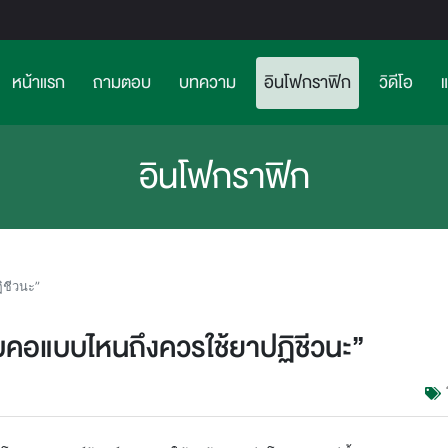
(current)>
หน้าแรก
ถามตอบ
บทความ
อินโฟกราฟิก
วิดีโอ
อินโฟกราฟิก
ิชีวนะ”
็บคอแบบไหนถึงควรใช้ยาปฏิชีวนะ”