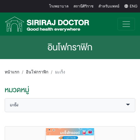
โรงพยาบาล
สถานีศิริราช
สำหรับแพทย์
ENG
อินโฟกราฟิก
หน้าแรก
อินโฟกราฟิก
มะเร็ง
หมวดหมู่
มะเร็ง