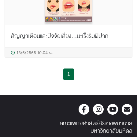
สัญญาเตือนและปัจจัยเสี่ยง...มะเร็งริมฝีปาก
13/6/2565 10:04 น.
1
คณะแพทยศาสตร์ศิริราชพยาบาล
มหาวิทยาลัยมหิดล