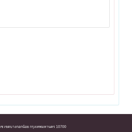
ิริราช เขตบางกอกน้อย กรุงเทพมหานคร 10700