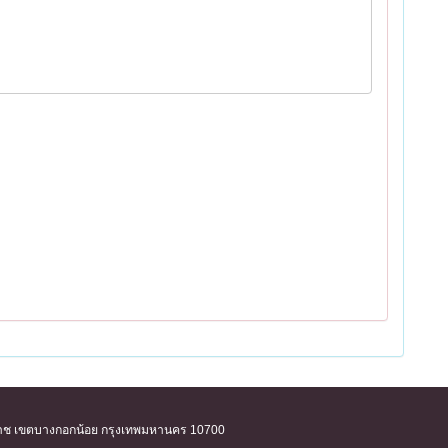
ิริราช เขตบางกอกน้อย กรุงเทพมหานคร 10700