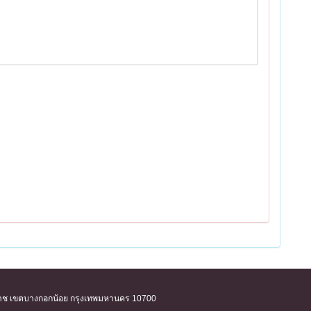
ิริราช เขตบางกอกน้อย กรุงเทพมหานคร 10700