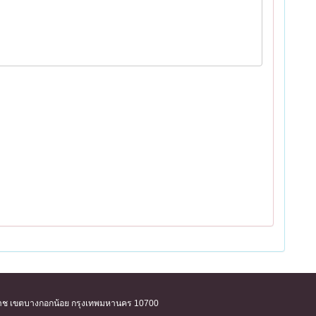
ิริราช เขตบางกอกน้อย กรุงเทพมหานคร 10700