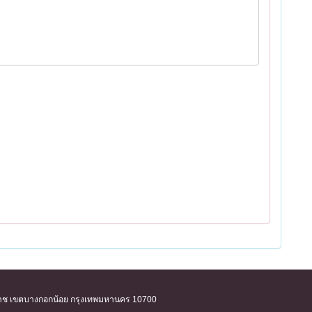
ิริราช เขตบางกอกน้อย กรุงเทพมหานคร 10700