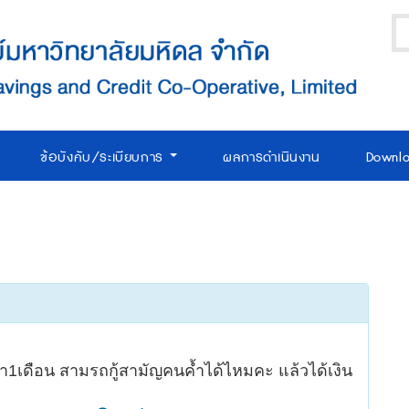
ข้อบังคับ/ระเบียบการ
ผลการดำเนินงาน
Downl
งมา1เดือน สามรถกู้สามัญคนค้ำได้ไหมคะ แล้วได้เงิน