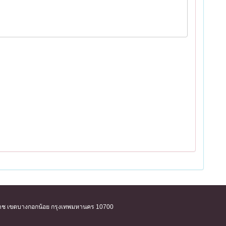
ิริราช เขตบางกอกน้อย กรุงเทพมหานคร 10700