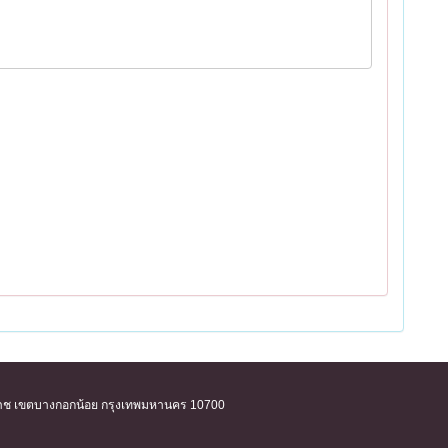
ิริราช เขตบางกอกน้อย กรุงเทพมหานคร 10700