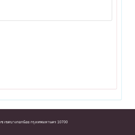
ิริราช เขตบางกอกน้อย กรุงเทพมหานคร 10700