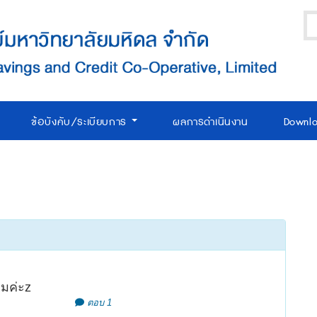
ข้อบังคับ/ระเบียบการ
ผลการดำเนินงาน
Downl
หมค่ะz
ตอบ 1