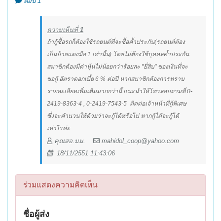
ตอบ 1
ความเห็นที่
1
ถ้ากู้ซื้อรถก็ต้องใช้รถยนต์ที่จะซื้อค้ำประกัน(รถยนต์ต้อง
เป็นป้ายแดงมือ 1 เท่านี้น) โดยไม่ต้องใช้บุคคลค้ำประกัน
สมาขิกต้องมีค่าหุ้นไม่น้อยกว่าร้อยละ "ยี่สิบ" ของเงินที่จะ
ขอกู้ อัตราดอกเบี้ย 6 % ต่อปี หากสมาชิกต้องการทราบ
รายละเอียดเพิ่มเติมมากกว่านี้ แนะนำให้โทรสอบถามที่ 0-
2419-8363-4 , 0-2419-7543-5 ติดต่อเจ้าหน้าที่กู้พิเศษ
ซึ่งจะคำนวนให้ด้วยว่าจะกู้ได้หรือไม่ หากกู้ได้จะกู้ได้
เท่าไรค่ะ
คุณสอ.มม.
mahidol_coop@yahoo.com
18/11/2551 11:43:06
ร่วมแสดงความคิดเห็น
ชื่อผู้ส่ง